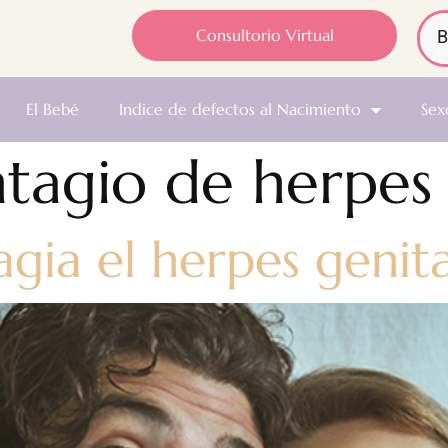
Consultorio Virtual
El Bebé
Indice de defectos al Nacimiento
Sex
tagio de herpes 
gia el herpes genita