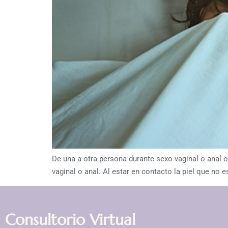
De una a otra persona durante sexo vaginal o anal o
vaginal o anal. Al estar en contacto la piel que no 
Consultorio Virtual