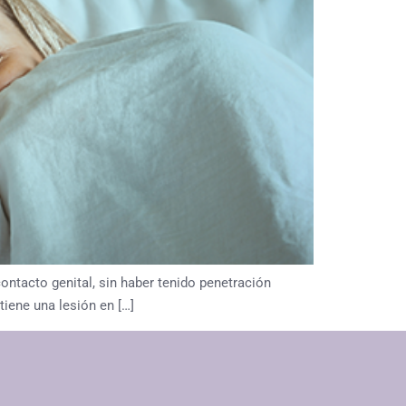
ontacto genital, sin haber tenido penetración
tiene una lesión en […]