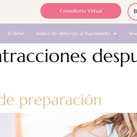
Consultorio Virtual
El Bebé
Indice de defectos al Nacimiento
Sex
tracciones despu
de preparación