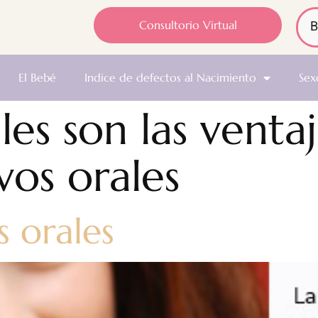
Consultorio Virtual
El Bebé
Indice de defectos al Nacimiento
Sex
les son las ventaj
vos orales
 orales