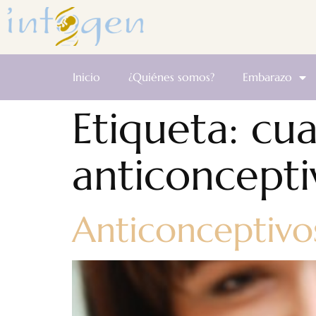
Inicio
¿Quiénes somos?
Embarazo
Etiqueta:
cua
anticoncepti
Anticonceptivos