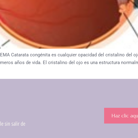
tarata congénita es cualquier opacidad del cristalino del ojo q
imeros años de vida. El cristalino del ojo es una estructura norma
Haz clic aqu
e sin salir de