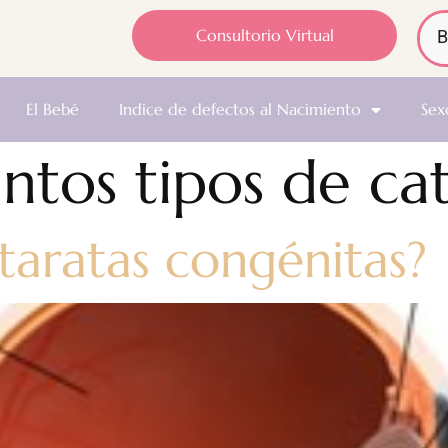
Consultorio Virtual
El Bebé
Indice de defectos al Nacimiento
Sex
ntos tipos de ca
taratas congénitas?