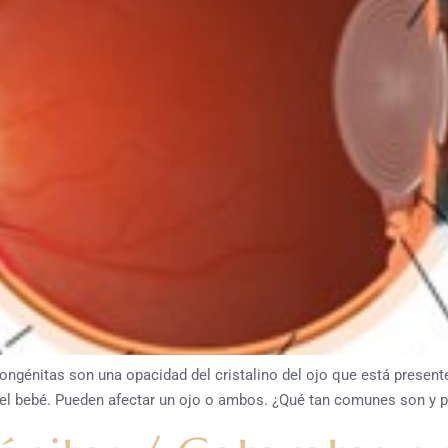
ongénitas son una opacidad del cristalino del ojo que está present
 del bebé. Pueden afectar un ojo o ambos. ¿Qué tan comunes son y 