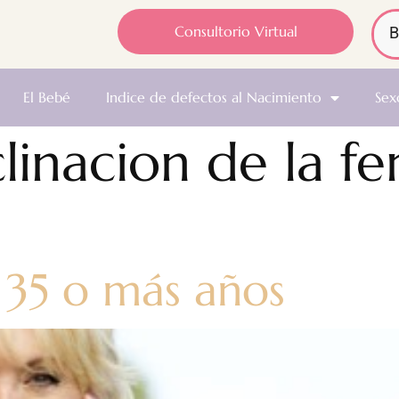
Consultorio Virtual
El Bebé
Indice de defectos al Nacimiento
Sex
linacion de la fer
 35 o más años