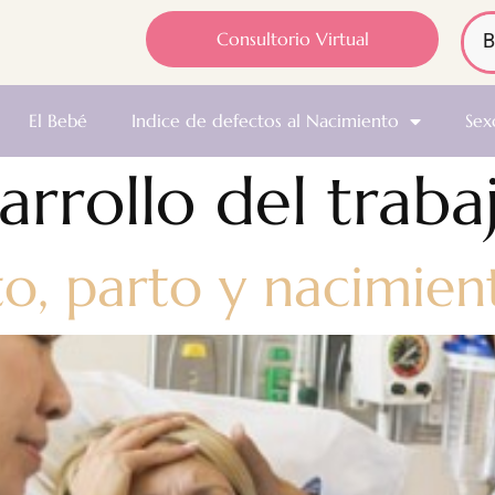
Consultorio Virtual
El Bebé
Indice de defectos al Nacimiento
Sex
arrollo del traba
to, parto y nacimien