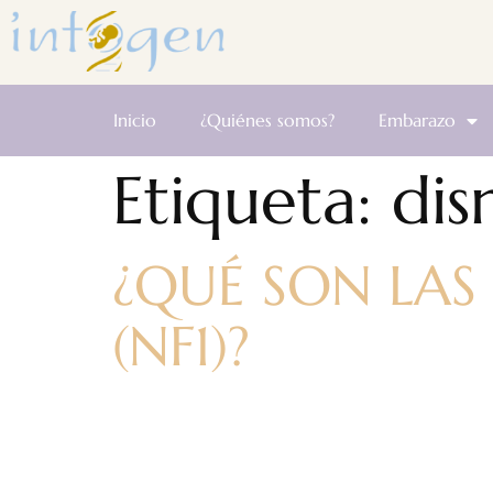
Inicio
¿Quiénes somos?
Embarazo
Etiqueta:
dis
¿QUÉ SON LAS
(NF1)?