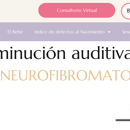
Consultorio Virtual
El Bebé
Indice de defectos al Nacimiento
Sex
minución auditiv
 NEUROFIBROMATOSI