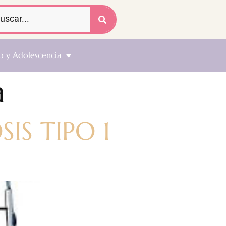
o y Adolescencia
a
S TIPO 1