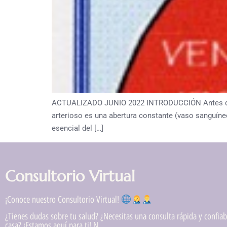
ACTUALIZADO JUNIO 2022 INTRODUCCIÓN Antes de que
arterioso es una abertura constante (vaso sanguíneo
esencial del […]
Consultorio Virtual
¡Conoce nuestro Consultorio Virtual!
¿Tienes dudas sobre tu salud? ¿Necesitas una consulta rápida y confiabl
casa? ¡Estamos aquí para ti! N