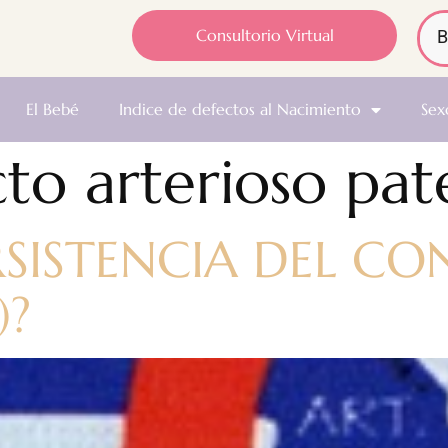
Consultorio Virtual
El Bebé
Indice de defectos al Nacimiento
Sex
to arterioso pat
ERSISTENCIA DEL C
)?