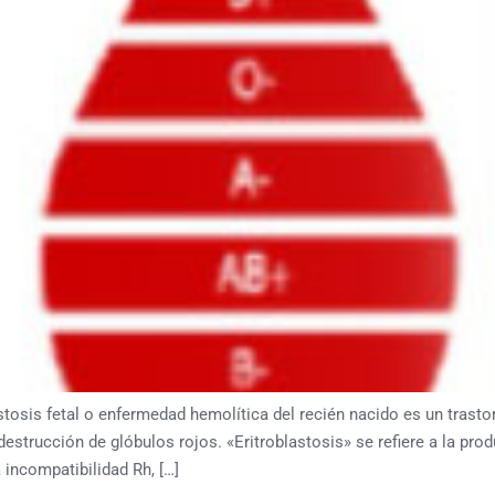
is fetal o enfermedad hemolítica del recién nacido es un trastor
destrucción de glóbulos rojos. «Eritroblastosis» se refiere a la pr
incompatibilidad Rh, […]