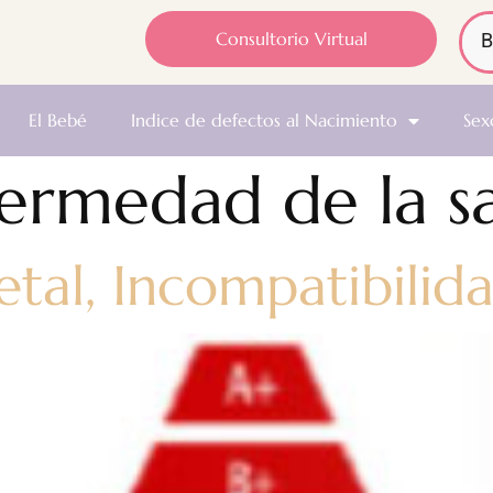
Consultorio Virtual
El Bebé
Indice de defectos al Nacimiento
Sex
ermedad de la s
 fetal, Incompatibili