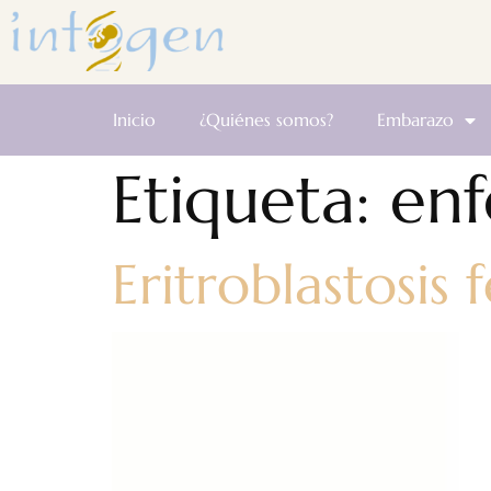
Inicio
¿Quiénes somos?
Embarazo
Etiqueta:
enf
Eritroblastosis