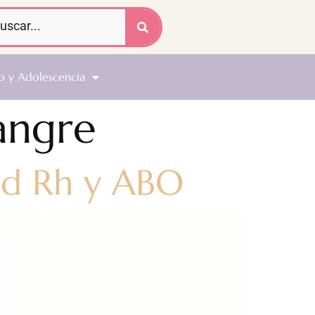
o y Adolescencia
angre
dad Rh y ABO