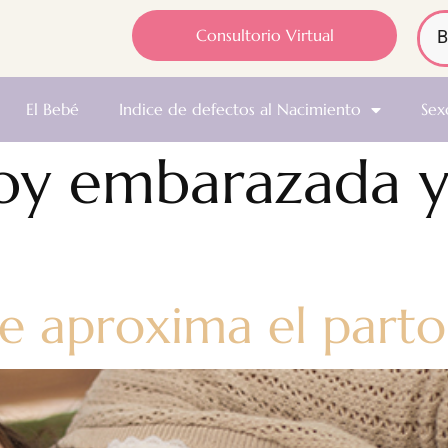
Consultorio Virtual
El Bebé
Indice de defectos al Nacimiento
Sex
oy embarazada y
se aproxima el parto