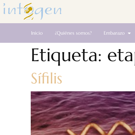
Inicio
¿Quiénes somos?
Embarazo
Etiqueta:
eta
Sífilis