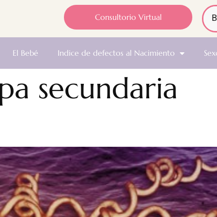
Consultorio Virtual
El Bebé
Indice de defectos al Nacimiento
Sex
pa secundaria