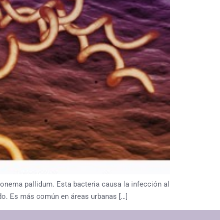
ponema pallidum. Esta bacteria causa la infección al
undo. Es más común en áreas urbanas […]