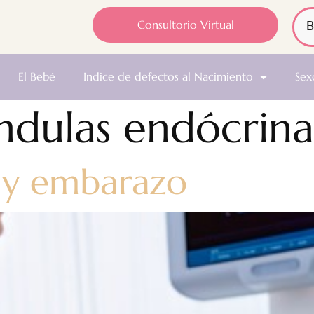
Consultorio Virtual
El Bebé
Indice de defectos al Nacimiento
Sex
ndulas endócrina
 y embarazo