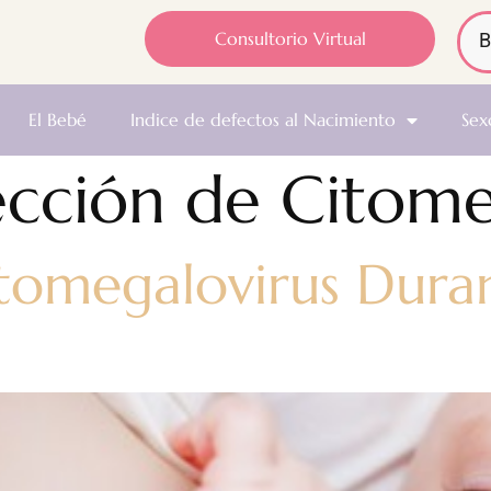
Consultorio Virtual
El Bebé
Indice de defectos al Nacimiento
Sex
ección de Citome
itomegalovirus Duran