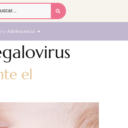
o y Adolescencia
galovirus
te el