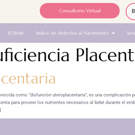
Consultorio Virtual
El Bebé
Indice de defectos al Nacimiento
Sex
uficiencia Placent
acentaria
 conocida como “disfunción uteroplacentaria”, es una complicación
lacenta para proveer los nutrientes necesarios al bebé durante el em
]