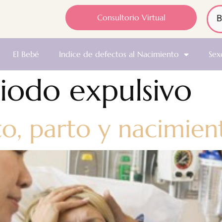
Consultorio Virtual
El Bebé
Indice de defectos al Nacimiento
Sex
iodo expulsivo
to, parto y nacimien