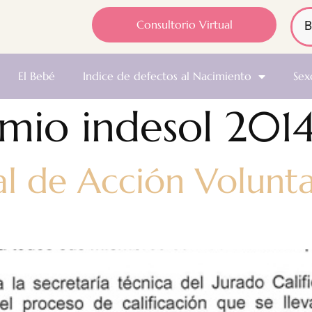
Consultorio Virtual
El Bebé
Indice de defectos al Nacimiento
Sex
mio indesol 201
 de Acción Voluntar