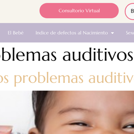
Consultorio Virtual
El Bebé
Indice de defectos al Nacimiento
Sex
blemas auditivos
os problemas auditiv