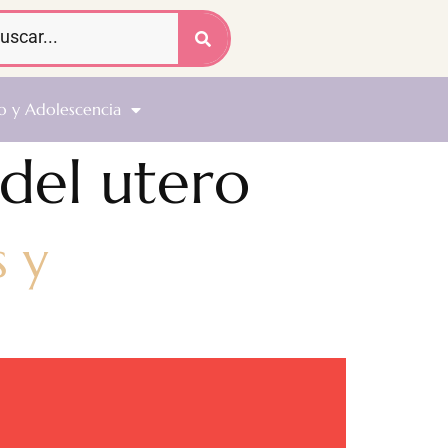
o y Adolescencia
del utero
s y