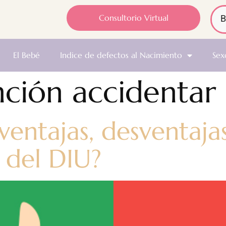
Consultorio Virtual
El Bebé
Indice de defectos al Nacimiento
Sex
ción accidentar 
ventajas, desventaja
 del DIU?