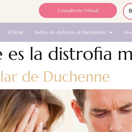
Consultorio Virtual
El Bebé
Indice de defectos al Nacimiento
Sex
 es la distrofia 
ular de Duchenne