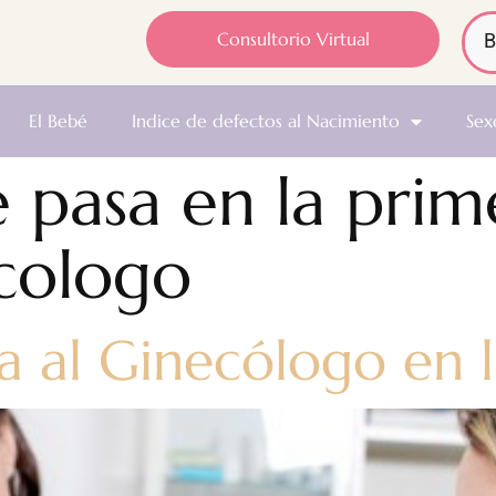
Consultorio Virtual
El Bebé
Indice de defectos al Nacimiento
Sex
 pasa en la prim
cologo
ta al Ginecólogo en 