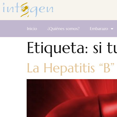
Inicio
¿Quiénes somos?
Embarazo
Etiqueta:
si 
La Hepatitis “B”