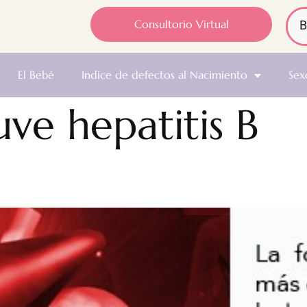
Consultorio Virtual
El Bebé
Indice de defectos al Nacimiento
Sex
tuve hepatitis B