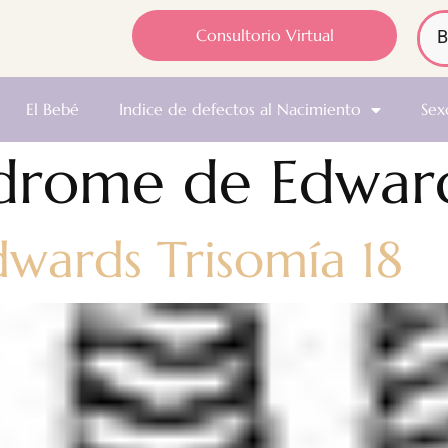
Consultorio Virtual
El Bebé
Indice de defectos al Nacimiento
Sex
ndrome de Edwar
wards Trisomía 18