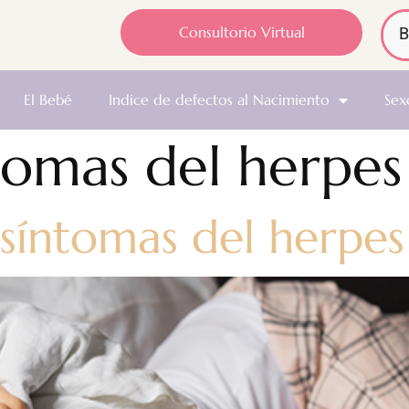
Consultorio Virtual
El Bebé
Indice de defectos al Nacimiento
Sex
tomas del herpes
 síntomas del herpes