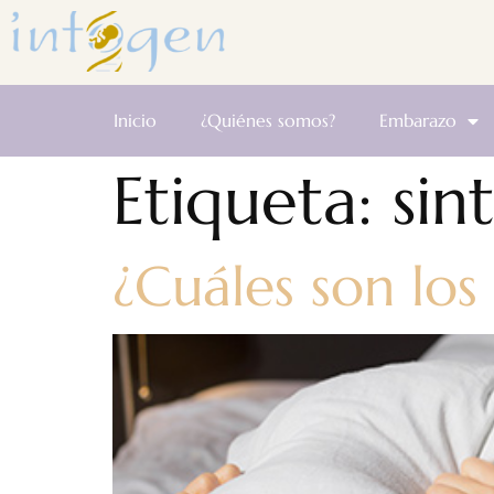
Inicio
¿Quiénes somos?
Embarazo
Etiqueta:
sin
¿Cuáles son los