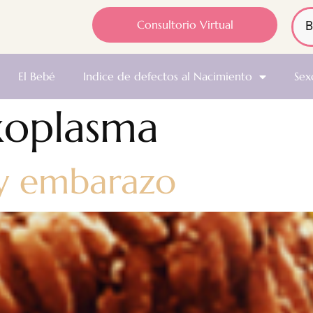
Consultorio Virtual
El Bebé
Indice de defectos al Nacimiento
Sex
xoplasma
 y embarazo