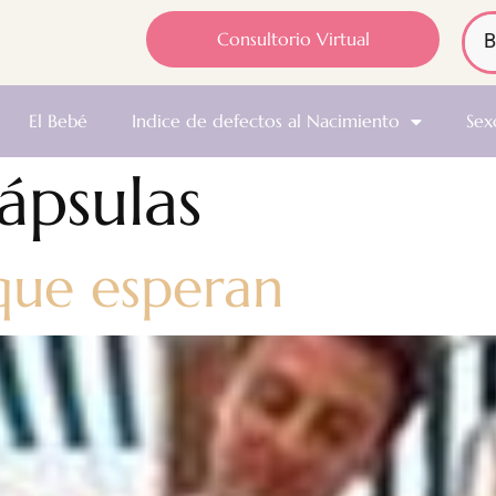
Consultorio Virtual
El Bebé
Indice de defectos al Nacimiento
Sex
ápsulas
 que esperan