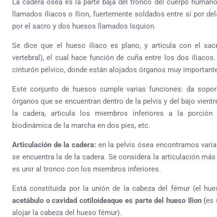
La cadera ósea es la parte baja del tronco del cuerpo human
llamados iliacos o Ilion, fuertemente soldados entre sí por del
por el sacro y dos huesos llamados Isquion.
Se dice que el hueso iliaco es plano, y articula con el sac
vertebral), el cual hace función de cuña entre los dos iliacos
cinturón pélvico, donde están alojados órganos muy importante
Este conjunto de huesos cumple varias funciones: da sopor
órganos que se encuentran dentro de la pelvis y del bajo vientr
la cadera, articula los miembros inferiores a la porción 
biodinámica de la marcha en dos pies, etc.
Articulación de la cadera:
en la pelvis ósea encontramos varias
se encuentra la de la cadera. Se considera la articulación más
es unir al tronco con los miembros inferiores.
Está constituida por la unión de la cabeza del fémur (el hu
acetábulo o cavidad cotiloideaque es parte del hueso Ilion (
es 
alojar la cabeza del hueso fémur).