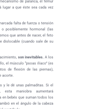
n mecanismo de palanca, el fémur
rá lugar a que éste sea cada vez
marcada falta de fuerza o tensión
ca o posiblemente hormonal (las
emos que antes de nacer, el feto
te dislocable (cuando sale de su
nacimiento,
son inevitables.
A los
lo, el músculo “psoas ilíaco” (es
os de flexión de las piernas),
 acorte.
s y le dé unas palmaditas. Si el
, esta maniobra aumentará
da en bebés que suman todos los
ambió en el ángulo de la cabeza