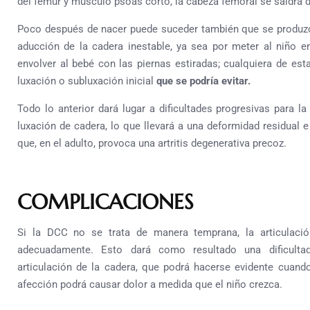
del fémur y músculo psoas corto, la cabeza femoral se saldrá d
Poco después de nacer puede suceder también que se produz
aducción de la cadera inestable, ya sea por meter al niño e
envolver al bebé con las piernas estiradas; cualquiera de est
luxación o subluxación inicial
que se podría evitar.
Todo lo anterior dará lugar a dificultades progresivas para la
luxación de cadera, lo que llevará a una deformidad residual e
que, en el adulto, provoca una artritis degenerativa precoz.
COMPLICACIONES
Si la DCC no se trata de manera temprana, la articulaci
adecuadamente. Esto dará como resultado una dificult
articulación de la cadera, que podrá hacerse evidente cuand
afección podrá causar dolor a medida que el niño crezca.