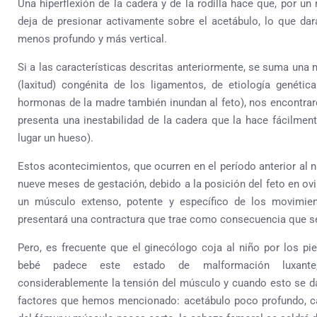
Una hiperflexión de la cadera y de la rodilla hace que, por u
deja de presionar activamente sobre el acetábulo, lo que da
menos profundo y más vertical.
Si a las características descritas anteriormente, se suma una 
(laxitud) congénita de los ligamentos, de etiología genéti
hormonas de la madre también inundan al feto), nos encontrar
presenta una inestabilidad de la cadera que la hace fácilmen
lugar un hueso).
Estos acontecimientos, que ocurren en el período anterior al 
nueve meses de gestación, debido a la posición del feto en ovil
un músculo extenso, potente y específico de los movimient
presentará una contractura que trae como consecuencia que se
Pero, es frecuente que el ginecólogo coja al niño por los pie
bebé padece este estado de malformación luxante
considerablemente la tensión del músculo y cuando esto se 
factores que hemos mencionado: acetábulo poco profundo, c