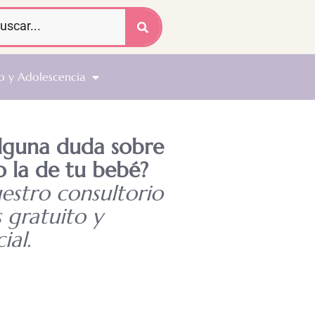
o y Adolescencia
alguna duda sobre
o la de tu bebé?
uestro consultorio
s gratuito y
ial.