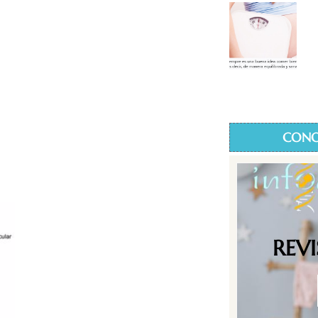
CONO
REV