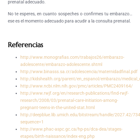
prenatal adecuado.
No te esperes, en cuanto sospeches o confirmes tu embarazo…
ese es el momento adecuado para acudir a la consulta prenatal.
Referencias
http://www.monografias.com/trabajos26/embarazo-
adolescente/embarazo-adolescente.shtml
http://www.binasss.sa.cr/adolescencia/maternidadfinal.pdf
http://kidshealth.org/parent/en_espanol/embarazo/medical
http://www.ncbi.nlm.nih.gov/pmc/articles/PMC2409164/
http://www.rwjf.org/en/research-publications/find-rwjf-
research/2008/03/prenatal-care-initiation-among-
pregnant-teens-in-the-united-stat.html
http://deepblue.lib.umich.edu/bitstream/handle/2027.42/7
sequence=1
http://www.phac-aspc.gc.ca/hp-ps/dca-dea/stages-
etapes/birth-naissance/index-eng.php