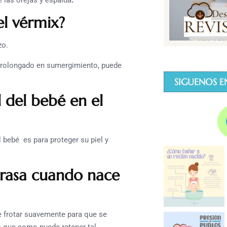
 las orejas y espalda
.
l vérmix?
zo.
 prolongado en sumergimiento, puede
SIGUENOS E
 del bebé en el
l bebé es para proteger su piel y
grasa cuando nace
be frotar suavemente para que se