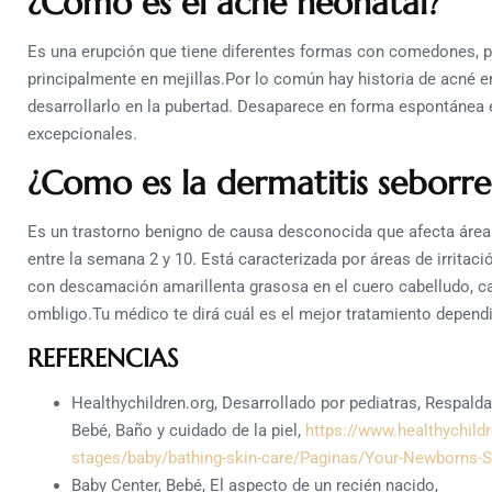
¿Como es el acné neonatal?
Es una erupción que tiene diferentes formas con comedones, pá
principalmente en mejillas.Por lo común hay historia de acné en
desarrollarlo en la pubertad. Desaparece en forma espontánea 
excepcionales.
¿Como es la dermatitis seborre
Es un trastorno benigno de causa desconocida que afecta áre
entre la semana 2 y 10. Está caracterizada por áreas de irritac
con descamación amarillenta grasosa en el cuero cabelludo, car
ombligo.Tu médico te dirá cuál es el mejor tratamiento depend
REFERENCIAS
Healthychildren.org, Desarrollado por pediatras, Respald
Bebé, Baño y cuidado de la piel,
https://www.healthychild
stages/baby/bathing-skin-care/Paginas/Your-Newborns-S
Baby Center, Bebé, El aspecto de un recién nacido,