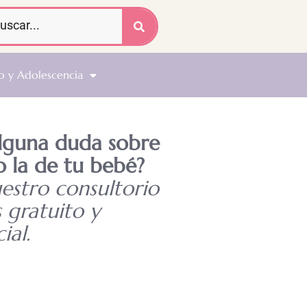
o y Adolescencia
alguna duda sobre
o la de tu bebé?
uestro consultorio
s gratuito y
ial.