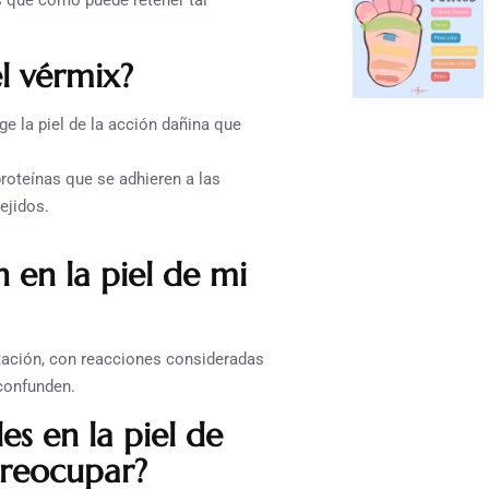
s que como puede retener tal
l vérmix?
e la piel de la acción dañina que
proteínas que se adhieren a las
ejidos.
 en la piel de mi
tación, con reacciones consideradas
confunden.
s en la piel de
preocupar?