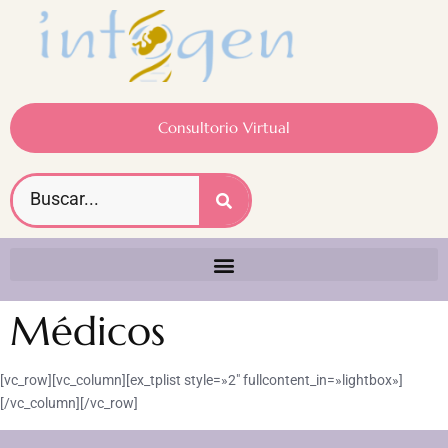
Consultorio Virtual
Médicos
[vc_row][vc_column][ex_tplist style=»2″ fullcontent_in=»lightbox»]
[/vc_column][/vc_row]