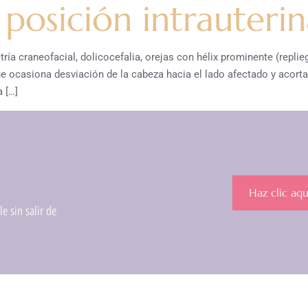
posición intrauteri
ría craneofacial, dolicocefalia, orejas con hélix prominente (repli
que ocasiona desviación de la cabeza hacia el lado afectado y acort
 […]
Haz clic aqu
e sin salir de