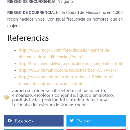
RIESGO DE RECURRENCIA:
Ninguno.
RIESGO DE OCURRENCIA:
En la Ciudad de México uno en 1,000
recién nacidos vivos. Con igual frecuencia en hombres que en
mujeres.
Referencias
http://www.moglik.com/foro/discusion-general/la-
diferencia-de-las-diferencias/?wap2
http://html.rincondelvago.com/defectos-congenitos.html
http://www.bbmundo.com/secciones/beb%C3%A9s/all
http://www.monografias.com/trabajos15/sindrome-
torsional/sindrome-torsional.shtml
asimetría craneofacial
,
Defectos al nacimiento
,
embarazo
,
escoleosis congénita
,
líquido amniótico
,
parálisis facial
,
posición intrauterina defectuosa
,
tortícolis del esternocleidomastoideo
Facebook
Twitter