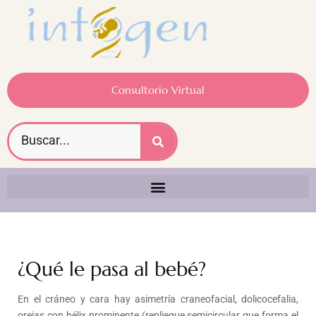
Consultorio Virtual
¿Qué le pasa al bebé?
En el cráneo y cara hay asimetría craneofacial, dolicocefalia,
orejas con hélix prominente (repliegue semicircular que forma el