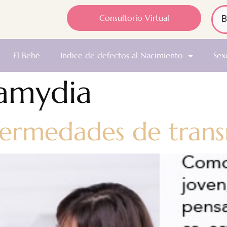
Consultorio Virtual
El Bebé
Indice de defectos al Nacimiento
Sex
amydia
fermedades de trans