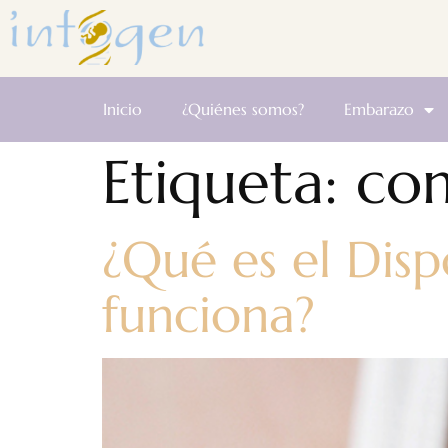
Inicio
¿Quiénes somos?
Embarazo
Etiqueta:
com
¿Qué es el Disp
funciona?