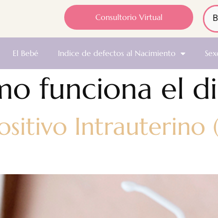
Consultorio Virtual
El Bebé
Indice de defectos al Nacimiento
Sex
o funciona el d
ositivo Intrauterin