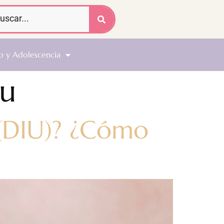
o y Adolescencia
iu
o (DIU)? ¿Cómo