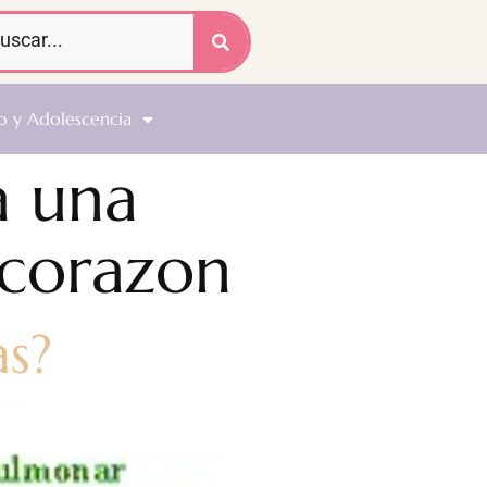
o y Adolescencia
a una
 corazon
as?