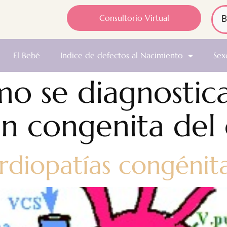
Consultorio Virtual
El Bebé
Indice de defectos al Nacimiento
Sex
o se diagnostic
n congenita del
rdiopatías congénit