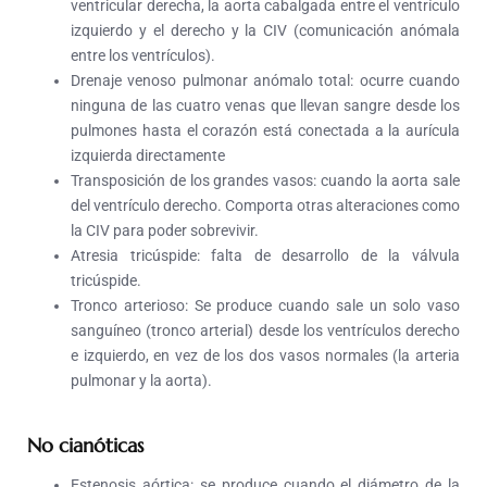
ventricular derecha, la aorta cabalgada entre el ventrículo
izquierdo y el derecho y la CIV (comunicación anómala
entre los ventrículos).
Drenaje venoso pulmonar anómalo total:
ocurre cuando
ninguna de las cuatro venas que llevan sangre desde l
os
pulmones
hasta el corazón está conectada a la aurícula
izquierda directamente
Transposición de los grandes vasos:
cuando la aorta sale
del ventrículo derecho. Comporta otras alteraciones como
la CIV para poder sobrevivir.
Atresia tricúspide:
falta de desarrollo de la válvula
tricúspide.
Tronco arterioso:
Se produce cuando sale un solo vaso
sanguíneo (tronco arterial) desde los ventrículos derecho
e izquierdo, en vez de los dos vasos normales (la arteria
pulmonar y la aorta).
No cianóticas
Estenosis aórtica:
se produce cuando el diámetro de la