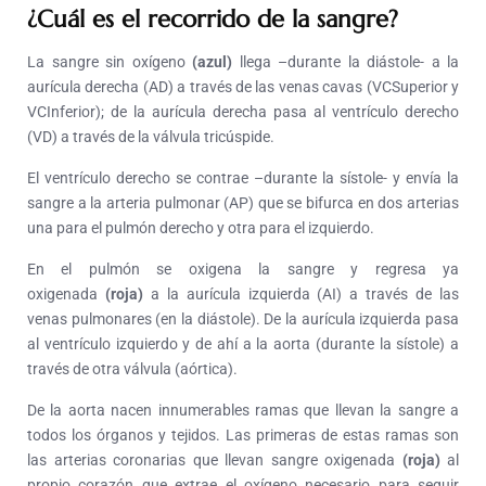
¿Cuál es el recorrido de la sangre?
La sangre sin oxígeno
(azul)
llega –durante la diástole- a la
aurícula derecha (AD) a través de las venas cavas (VCSuperior y
VCInferior); de la aurícula derecha pasa al ventrículo derecho
(VD) a través de la válvula tricúspide.
El ventrículo derecho se contrae –durante la sístole- y envía la
sangre a la arteria pulmonar (AP) que se bifurca en dos arterias
una para el pulmón derecho y otra para el izquierdo.
En el pulmón se oxigena la sangre y regresa ya
oxigenada
(roja)
a la aurícula izquierda (AI) a través de las
venas pulmonares (en la diástole). De la aurícula izquierda pasa
al ventrículo izquierdo y de ahí a la aorta (durante la sístole) a
través de otra válvula (aórtica).
De la aorta nacen innumerables ramas que llevan la sangre a
todos los órganos y tejidos. Las primeras de estas ramas son
las arterias coronarias que llevan sangre oxigenada
(roja)
al
propio corazón que extrae el oxígeno necesario para seguir