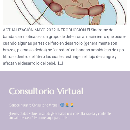
ACTUALIZACIÓN MAYO 2022 INTRODUCCIÓN El Síndrome de
bandas amnióticas es un grupo de defectos al nacimiento que ocurre
cuando algunas partes del feto en desarrollo (generalmente son
brazos, piernas o dedos) se “enredan” en bandas amnióticas de tipo
fibroso dentro del útero las cuales restringen el flujo de sangre y
afectan el desarrollo del bebé. […]
Consultorio Virtual
¡Conoce nuestro Consultorio Virtual!
¿Tienes dudas sobre tu salud? ¿Necesitas una consulta rápida y confiable
sin salir de casa? ¡Estamos aquí para ti! N