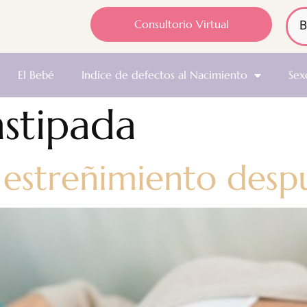
Consultorio Virtual
El Bebé
Indice de defectos al Nacimiento
Sex
stipada
 estreñimiento desp