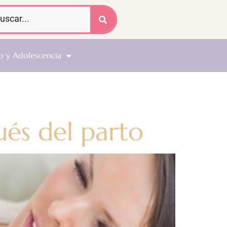
o y Adolescencia
ués del parto