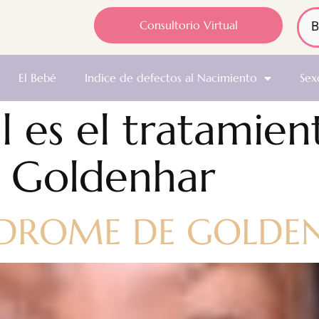
Consultorio Virtual
El Bebé
Indice de defectos al Nacimiento
Sex
l es el tratamien
 Goldenhar
ÍNDROME DE GOLDE