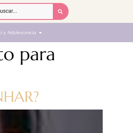
o y Adolescencia
to para
NHAR?