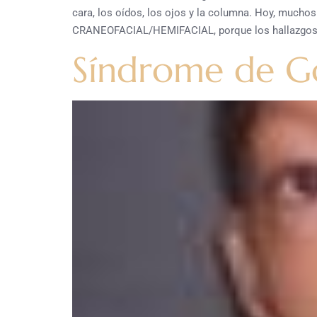
cara, los oídos, los ojos y la columna. Hoy, mu
CRANEOFACIAL/HEMIFACIAL, porque los hallazgos p
Síndrome de G