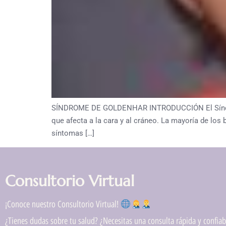
SÍNDROME DE GOLDENHAR INTRODUCCIÓN El Síndrome 
que afecta a la cara y al cráneo. La mayoría de los
síntomas […]
Consultorio Virtual
¡Conoce nuestro Consultorio Virtual!
¿Tienes dudas sobre tu salud? ¿Necesitas una consulta rápida y confiabl