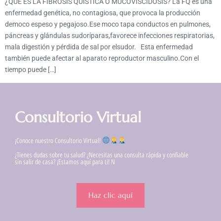
¿QUÉ ES LA FIBROSIS QUÍSTICA O MUCOVISCIDOSIS? La FQ es una
enfermedad genética, no contagiosa, que provoca la producción
democo espeso y pegajoso.Ese moco tapa conductos en pulmones,
páncreas y glándulas sudoríparas,favorece infecciones respiratorias,
mala digestión y pérdida de sal por elsudor. Esta enfermedad
también puede afectar al aparato reproductor masculino.Con el
tiempo puede […]
Consultorio Virtual
¡Conoce nuestro Consultorio Virtual!
¿Tienes dudas sobre tu salud? ¿Necesitas una consulta rápida y confiable
sin salir de casa? ¡Estamos aquí para ti! N
Haz clic aquí