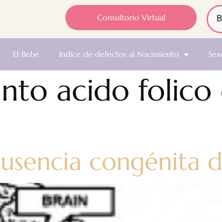
Consultorio Virtual
El Bebé
Indice de defectos al Nacimiento
Sex
nto acido folico
ausencia congénita 