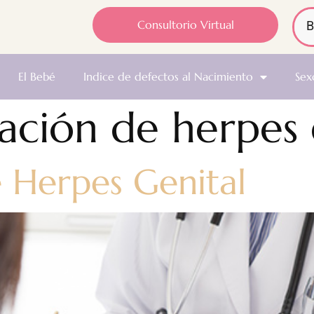
Consultorio Virtual
El Bebé
Indice de defectos al Nacimiento
Sex
ación de herpes 
 Herpes Genital