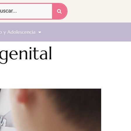
o y Adolescencia
genital