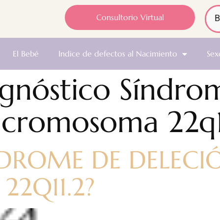
Consultorio Virtual
El Bebé
Indice de defectos al Nacimiento
Sex
gnóstico Síndro
l cromosoma 22q1
ÍNDROME DE DELECI
2Q11.2?