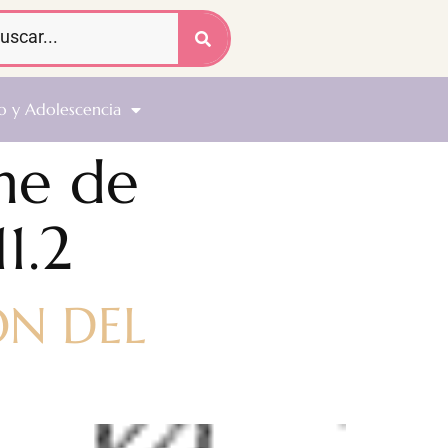
o y Adolescencia
me de
1.2
ÓN DEL