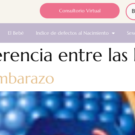
Consultorio Virtual
El Bebé
Indice de defectos al Nacimiento
Sex
erencia entre las 
embarazo