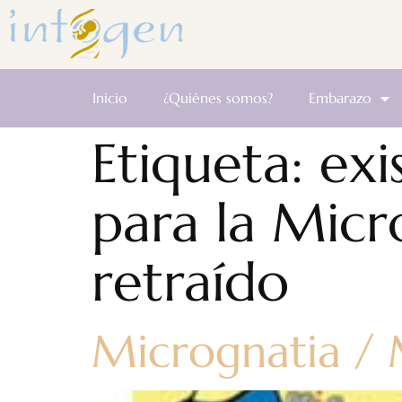
Inicio
¿Quiénes somos?
Embarazo
Etiqueta:
exi
para la Micr
retraído
Micrognatia / 