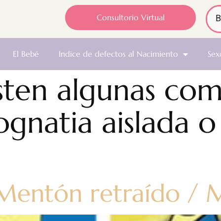
Consultorio Virtual
El Bebé
Indice de defectos al Nacimiento
Sex
sten algunas com
ognatia aislada 
Mentón retraído / 