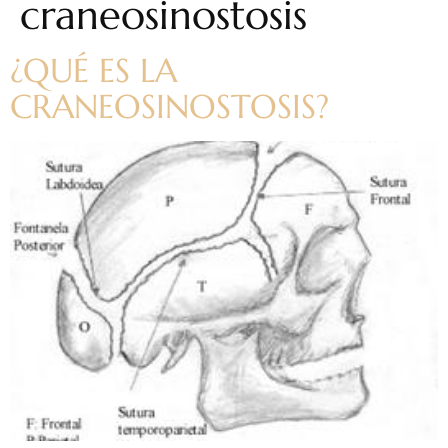
craneosinostosis
¿QUÉ ES LA
CRANEOSINOSTOSIS?