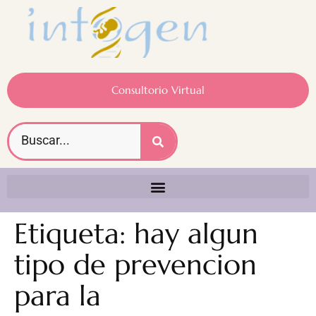
Consultorio Virtual
Etiqueta:
hay algun
tipo de prevencion
para la