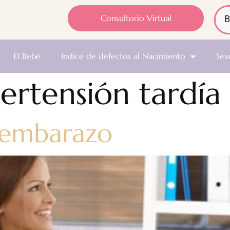
Consultorio Virtual
El Bebé
Indice de defectos al Nacimiento
Sex
ertensión tardía
 embarazo