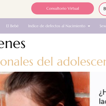
Consultorio Virtual
El Bebé
Indice de defectos al Nacimiento
Sex
enes
nales del adolesce