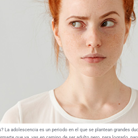
 La adolescencia es un periodo en el que se plantean grandes duda
rmarte que ya vas en camino de ser adulto pero, para lograrlo, para