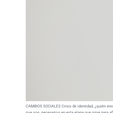
CAMBIOS SOCIALES Crisis de identidad, ¿quién eres?
que son necesarios en esta etapa que sirve para afi