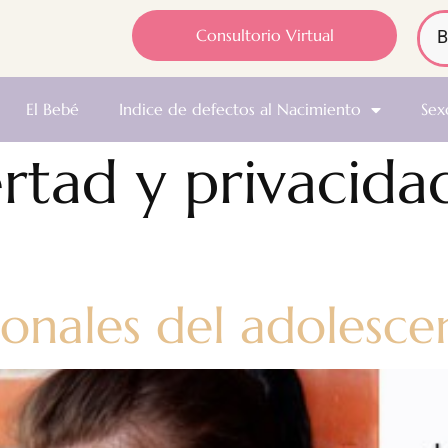
Consultorio Virtual
El Bebé
Indice de defectos al Nacimiento
Sex
ertad y privacida
nales del adolesce