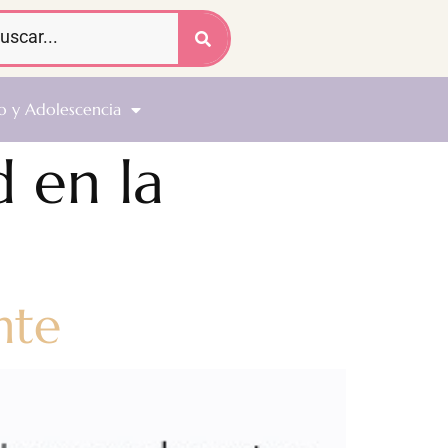
o y Adolescencia
d en la
nte