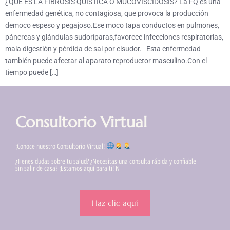
¿QUÉ ES LA FIBROSIS QUÍSTICA O MUCOVISCIDOSIS? La FQ es una
enfermedad genética, no contagiosa, que provoca la producción
democo espeso y pegajoso.Ese moco tapa conductos en pulmones,
páncreas y glándulas sudoríparas,favorece infecciones respiratorias,
mala digestión y pérdida de sal por elsudor. Esta enfermedad
también puede afectar al aparato reproductor masculino.Con el
tiempo puede […]
Consultorio Virtual
¡Conoce nuestro Consultorio Virtual!
¿Tienes dudas sobre tu salud? ¿Necesitas una consulta rápida y confiable
sin salir de casa? ¡Estamos aquí para ti! N
Haz clic aquí