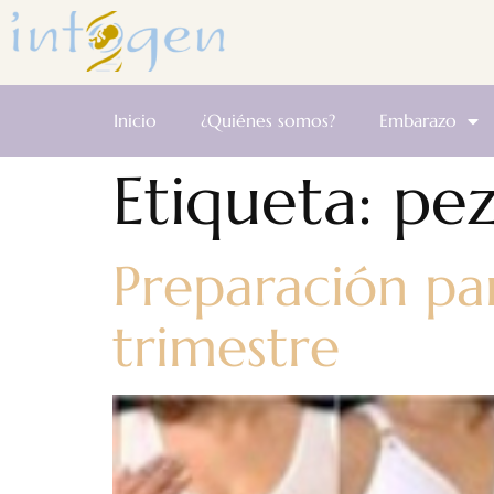
Inicio
¿Quiénes somos?
Embarazo
Etiqueta:
pez
Preparación par
trimestre