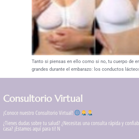
Tanto si piensas en ello como si no, tu cuerpo de
grandes durante el embarazo: los conductos lácteos
Consultorio Virtual
¡Conoce nuestro Consultorio Virtual!
¿Tienes dudas sobre tu salud? ¿Necesitas una consulta rápida y confiabl
casa? ¡Estamos aquí para ti! N